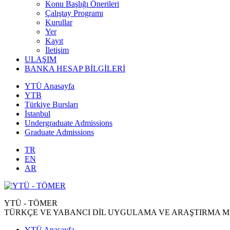
Konu Başlığı Önerileri
Çalıştay Programı
Kurullar
Yer
Kayıt
İletişim
ULAŞIM
BANKA HESAP BİLGİLERİ
YTÜ Anasayfa
YTB
Türkiye Bursları
İstanbul
Undergraduate Admissions
Graduate Admissions
TR
EN
AR
YTÜ - TÖMER
TÜRKÇE VE YABANCI DİL UYGULAMA VE ARAŞTIRMA M
YTÜ Anasayfa