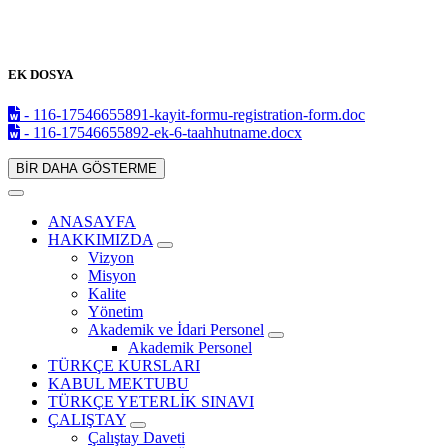
EK DOSYA
- 116-17546655891-kayit-formu-registration-form.doc
- 116-17546655892-ek-6-taahhutname.docx
BİR DAHA GÖSTERME
ANASAYFA
HAKKIMIZDA
Vizyon
Misyon
Kalite
Yönetim
Akademik ve İdari Personel
Akademik Personel
TÜRKÇE KURSLARI
KABUL MEKTUBU
TÜRKÇE YETERLİK SINAVI
ÇALIŞTAY
Çalıştay Daveti