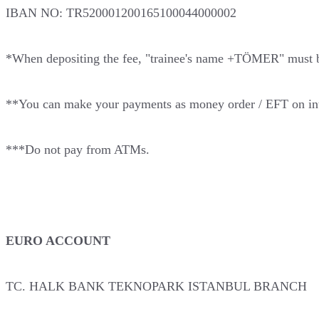
IBAN NO: TR520001200165100044000002
*When depositing the fee, "trainee's name +TÖMER" must be 
**You can make your payments as money order / EFT on int
***Do not pay from ATMs.
EURO ACCOUNT
TC. HALK BANK TEKNOPARK ISTANBUL BRANCH