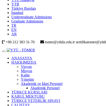
YTB
Türkiye Bursları
İstanbul
Undergraduate Admissions
Graduate Admissions
TR
EN
AR
+90 212 383 31-70
tomer@yildiz.edu.tr sertifikatomer@yildi
ANASAYFA
HAKKIMIZDA
Vizyon
Misyon
Kalite
Yönetim
Akademik ve İdari Personel
Akademik Personel
TÜRKÇE KURSLARI
KABUL MEKTUBU
TÜRKÇE YETERLİK SINAVI
ÇALIŞTAY