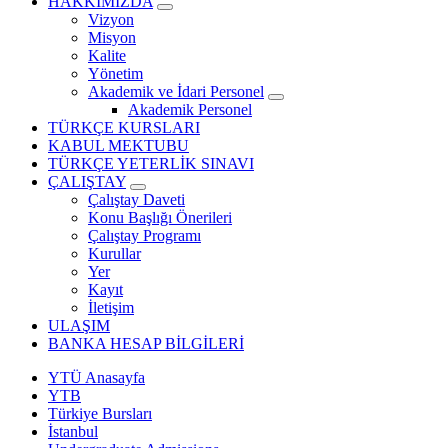
HAKKIMIZDA
Vizyon
Misyon
Kalite
Yönetim
Akademik ve İdari Personel
Akademik Personel
TÜRKÇE KURSLARI
KABUL MEKTUBU
TÜRKÇE YETERLİK SINAVI
ÇALIŞTAY
Çalıştay Daveti
Konu Başlığı Önerileri
Çalıştay Programı
Kurullar
Yer
Kayıt
İletişim
ULAŞIM
BANKA HESAP BİLGİLERİ
YTÜ Anasayfa
YTB
Türkiye Bursları
İstanbul