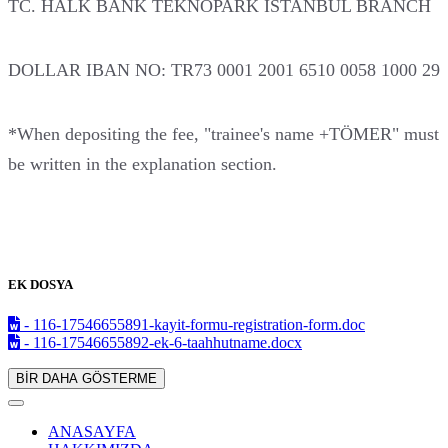
TC. HALK BANK TEKNOPARK ISTANBUL BRANCH
DOLLAR IBAN NO: TR73 0001 2001 6510 0058 1000 29
*When depositing the fee, "trainee's name +TÖMER" must
be written in the explanation section.
EK DOSYA
- 116-17546655891-kayit-formu-registration-form.doc
- 116-17546655892-ek-6-taahhutname.docx
BİR DAHA GÖSTERME
ANASAYFA