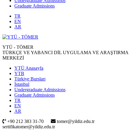
Undergraduate Admissions
Graduate Admissions
TR
EN
AR
YTÜ - TÖMER
TÜRKÇE VE YABANCI DİL UYGULAMA VE ARAŞTIRMA
MERKEZİ
YTÜ Anasayfa
YTB
Türkiye Bursları
İstanbul
Undergraduate Admissions
Graduate Admissions
TR
EN
AR
+90 212 383 31-70
tomer@yildiz.edu.tr
sertifikatomer@yildiz.edu.tr