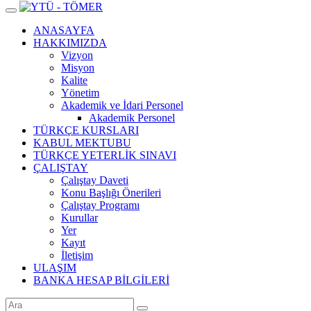
ANASAYFA
HAKKIMIZDA
Vizyon
Misyon
Kalite
Yönetim
Akademik ve İdari Personel
Akademik Personel
TÜRKÇE KURSLARI
KABUL MEKTUBU
TÜRKÇE YETERLİK SINAVI
ÇALIŞTAY
Çalıştay Daveti
Konu Başlığı Önerileri
Çalıştay Programı
Kurullar
Yer
Kayıt
İletişim
ULAŞIM
BANKA HESAP BİLGİLERİ