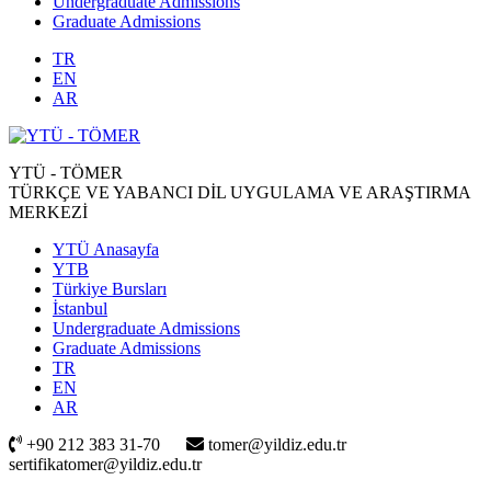
Undergraduate Admissions
Graduate Admissions
TR
EN
AR
YTÜ - TÖMER
TÜRKÇE VE YABANCI DİL UYGULAMA VE ARAŞTIRMA
MERKEZİ
YTÜ Anasayfa
YTB
Türkiye Bursları
İstanbul
Undergraduate Admissions
Graduate Admissions
TR
EN
AR
+90 212 383 31-70
tomer@yildiz.edu.tr
sertifikatomer@yildiz.edu.tr