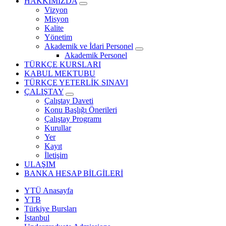
HAKKIMIZDA
Vizyon
Misyon
Kalite
Yönetim
Akademik ve İdari Personel
Akademik Personel
TÜRKÇE KURSLARI
KABUL MEKTUBU
TÜRKÇE YETERLİK SINAVI
ÇALIŞTAY
Çalıştay Daveti
Konu Başlığı Önerileri
Çalıştay Programı
Kurullar
Yer
Kayıt
İletişim
ULAŞIM
BANKA HESAP BİLGİLERİ
YTÜ Anasayfa
YTB
Türkiye Bursları
İstanbul