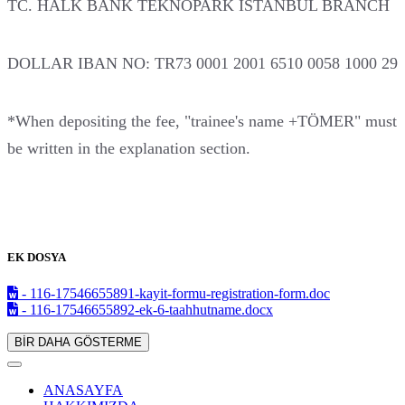
TC. HALK BANK TEKNOPARK ISTANBUL BRANCH
DOLLAR IBAN NO: TR73 0001 2001 6510 0058 1000 29
*When depositing the fee, "trainee's name +TÖMER" must
be written in the explanation section.
EK DOSYA
- 116-17546655891-kayit-formu-registration-form.doc
- 116-17546655892-ek-6-taahhutname.docx
BİR DAHA GÖSTERME
ANASAYFA