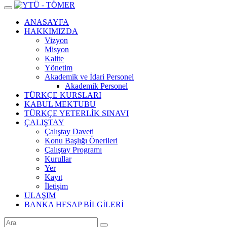
ANASAYFA
HAKKIMIZDA
Vizyon
Misyon
Kalite
Yönetim
Akademik ve İdari Personel
Akademik Personel
TÜRKÇE KURSLARI
KABUL MEKTUBU
TÜRKÇE YETERLİK SINAVI
ÇALIŞTAY
Çalıştay Daveti
Konu Başlığı Önerileri
Çalıştay Programı
Kurullar
Yer
Kayıt
İletişim
ULAŞIM
BANKA HESAP BİLGİLERİ